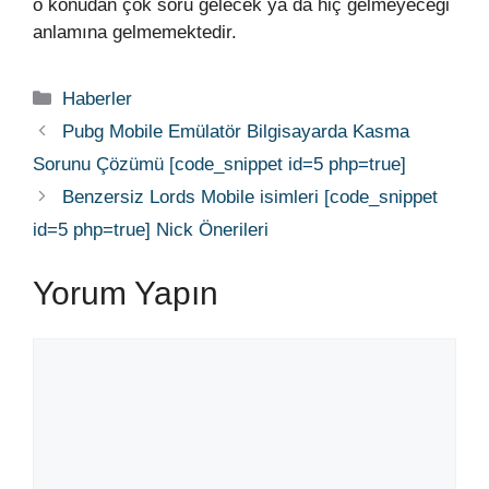
o konudan çok soru gelecek ya da hiç gelmeyeceği
anlamına gelmemektedir.
Kategoriler
Haberler
Pubg Mobile Emülatör Bilgisayarda Kasma
Sorunu Çözümü [code_snippet id=5 php=true]
Benzersiz Lords Mobile isimleri [code_snippet
id=5 php=true] Nick Önerileri
Yorum Yapın
Yorum