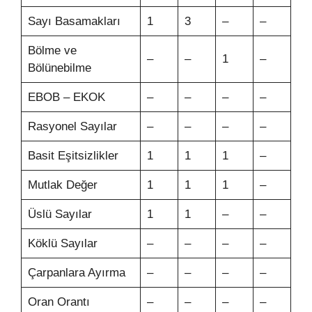
Sayı Basamakları
1
3
–
–
Bölme ve
–
–
1
–
Bölünebilme
EBOB – EKOK
–
–
–
–
Rasyonel Sayılar
–
–
–
–
Basit Eşitsizlikler
1
1
1
–
Mutlak Değer
1
1
1
–
Üslü Sayılar
1
1
–
–
Köklü Sayılar
–
–
–
–
Çarpanlara Ayırma
–
–
–
–
Oran Orantı
–
–
–
–