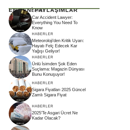
EN YENİ PAYLAŞIMLAR
GENEL
Car Accident Lawyer:
Everything You Need To
Know
HABERLER
Meteoroloji’den Kritik Uyarı:
Hayatı Felç Edecek Kar
Yağışı Geliyor!
HABERLER
Ünlü İsimden Şok Eden
Suçlama: Magazin Dünyası
Bunu Konuşuyor!
HABERLER
Sigara Fiyatları 2025 Güncel
Zamlı Sigara Fiyat
HABERLER
2025’Te Asgari Ücret Ne
Kadar Olacak?