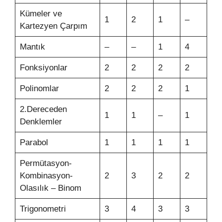
Kümeler ve
1
2
1
–
Kartezyen Çarpım
Mantık
–
–
1
4
Fonksiyonlar
2
2
2
2
Polinomlar
2
2
2
1
2.Dereceden
1
1
–
1
Denklemler
Parabol
1
1
1
1
Permütasyon-
Kombinasyon-
2
3
2
2
Olasılık – Binom
Trigonometri
3
4
3
3