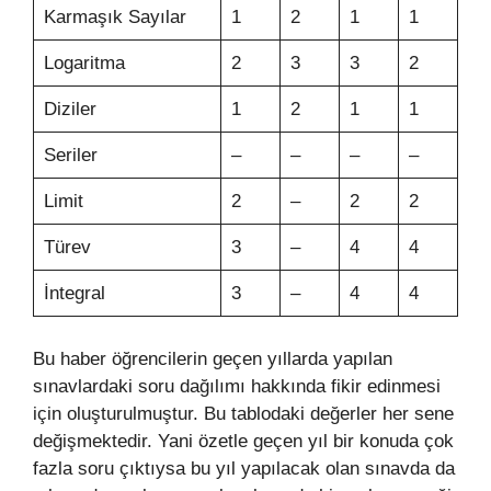
Karmaşık Sayılar
1
2
1
1
Logaritma
2
3
3
2
Diziler
1
2
1
1
Seriler
–
–
–
–
Limit
2
–
2
2
Türev
3
–
4
4
İntegral
3
–
4
4
Bu haber öğrencilerin geçen yıllarda yapılan
sınavlardaki soru dağılımı hakkında fikir edinmesi
için oluşturulmuştur. Bu tablodaki değerler her sene
değişmektedir. Yani özetle geçen yıl bir konuda çok
fazla soru çıktıysa bu yıl yapılacak olan sınavda da