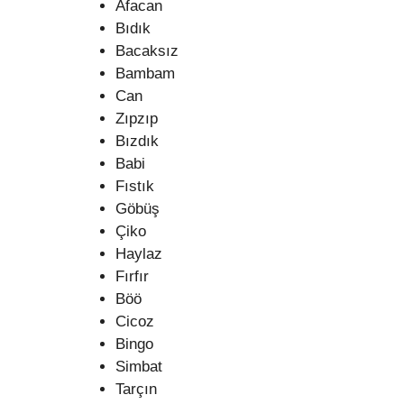
Afacan
Bıdık
Bacaksız
Bambam
Can
Zıpzıp
Bızdık
Babi
Fıstık
Göbüş
Çiko
Haylaz
Fırfır
Böö
Cicoz
Bingo
Simbat
Tarçın