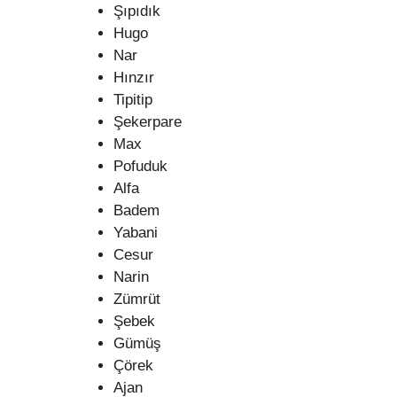
Şıpıdık
Hugo
Nar
Hınzır
Tipitip
Şekerpare
Max
Pofuduk
Alfa
Badem
Yabani
Cesur
Narin
Zümrüt
Şebek
Gümüş
Çörek
Ajan