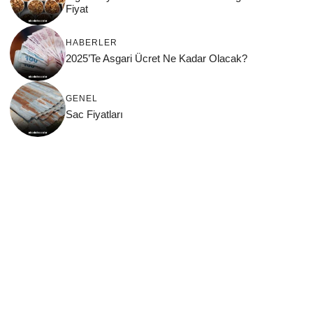
Fiyat
HABERLER
2025’Te Asgari Ücret Ne Kadar Olacak?
GENEL
Sac Fiyatları