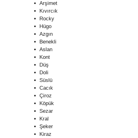
Arşimet
Kıvırcık
Rocky
Hügo
Azgın
Benekli
Aslan
Kont
Düş
Doli
Süslü
Cacık
Çiroz
Köpük
Sezar
Kral
Şeker
Kiraz