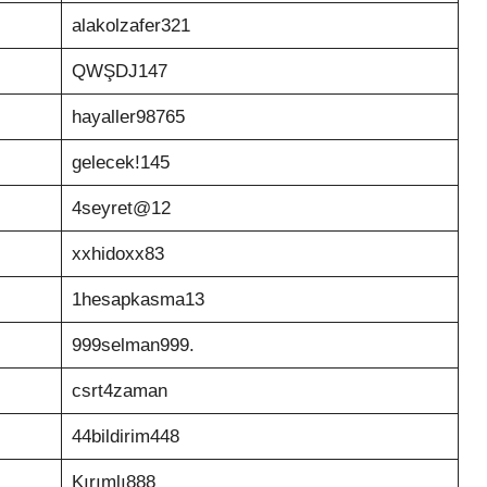
alakolzafer321
QWŞDJ147
hayaller98765
gelecek!145
4seyret@12
xxhidoxx83
1hesapkasma13
999selman999.
csrt4zaman
44bildirim448
Kırımlı888