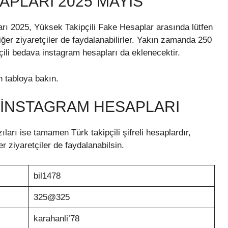
PLARI 2025 MAYIS
arı 2025, Yüksek Takipçili Fake Hesaplar arasında lütfen
iğer ziyaretçiler de faydalanabilirler. Yakın zamanda 250
ipçili bedava instagram hesapları da eklenecektir.
n tabloya bakın.
I İNSTAGRAM HESAPLARI
ıları ise tamamen Türk takipçili şifreli hesaplardır,
r ziyaretçiler de faydalanabilsin.
bil1478
325@325
karahanli’78