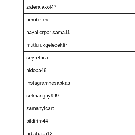
zaferalakol47
pembetext
hayallerparisama11
mutlulukgelecektir
seyretbizii
hidopa48
instagramhesapkas
selmangny999
zamanylcsrt
bildirim44
urbababa12