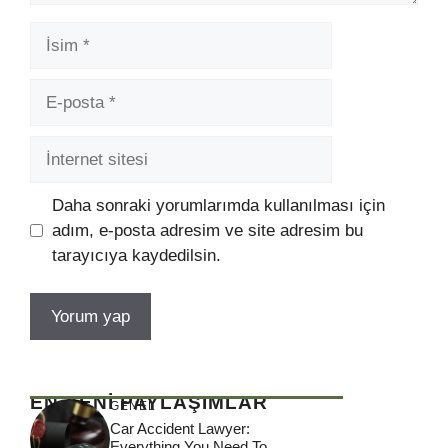
İsim
E-
posta
İnternet
sitesi
Daha sonraki yorumlarımda kullanılması için
adım, e-posta adresim ve site adresim bu
tarayıcıya kaydedilsin.
EN YENİ PAYLAŞIMLAR
GENEL
Car Accident Lawyer:
Everything You Need To