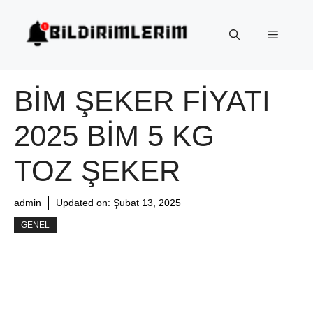
İçeriğe
atla
Menü
BIM ŞEKER FIYATI
2025 BIM 5 KG
TOZ ŞEKER
admin
Updated on:
Şubat 13, 2025
GENEL