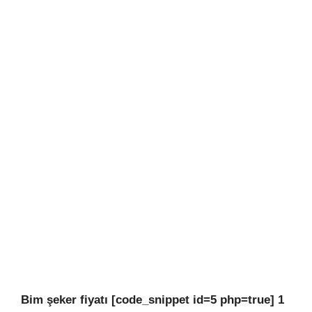
Bim şeker fiyatı [code_snippet id=5 php=true] 1