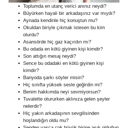
Toplumda en utanç verici anınız neydi?
Büyürken hayali bir arkadaşınız var mıydı?
Aynada kendinle hiç konuştun mu?
Okuldan biriyle çıkmak istesen bu kim
olurdu?
Asansörde hiç gaz kaçırdın mı?
Bu odada en kötü giyinen kişi kimdir?
Son attığın mesaj neydi?
Sence bu odadaki en kötü giyinen kişi
kimdir?
Banyoda şarkı söyler misin?
Hiç sınıfta yüksek sesle geğirdin mi?
Benim hakkımda neyi sevmiyorsun?
Tuvalette otururken aklınıza gelen şeyler
nelerdir?
Hiç yakın arkadaşının sevgilisinden
hoşlandığın oldu mu?
Senden yaşça çok büyük birine aşık olduğun