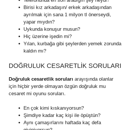
Telefonunda en son aradığın şey neydi?
Birisi kız arkadaşın/ erkek arkadaşından
ayrılmak için sana 1 milyon tl önerseydi,
yapar mıydın?
Uykunda konuşur musun?
Hiç üzerine işedin mi?
Yılan, kurbağa gibi şeylerden yemek zorunda
kaldın mı?
DOĞRULUK CESARETLIK SORULARI
Doğruluk cesaretlik soruları
arayışında olanlar
için hiçbir yerde olmayan özgün doğruluk mu
cesaret mi oyunu soruları.
En çok kimi kıskanıyorsun?
Şimdiye kadar kaç kişi ile öpüştün?
Aynı çamaşırlarını haftada kaç defa
giyiniyorsun?