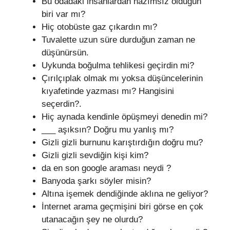
Bu odadaki insanlardan hazımsız olduğun
biri var mı?
Hiç otobüste gaz çıkardın mı?
Tuvalette uzun süre durduğun zaman ne
düşünürsün.
Uykunda boğulma tehlikesi geçirdin mi?
Çırılçıplak olmak mı yoksa düşüncelerinin
kıyafetinde yazması mı? Hangisini
seçerdin?.
Hiç aynada kendinle öpüşmeyi denedin mi?
___ aşıksın? Doğru mu yanlış mı?
Gizli gizli burnunu karıştırdığın doğru mu?
Gizli gizli sevdiğin kişi kim?
da en son google araması neydi ?
Banyoda şarkı söyler misin?
Altına işemek dendiğinde aklına ne geliyor?
İnternet arama geçmişini biri görse en çok
utanacağın şey ne olurdu?