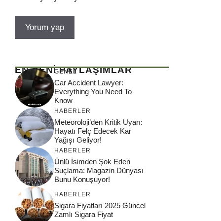
EN YENİ PAYLAŞIMLAR
GENEL
Car Accident Lawyer:
Everything You Need To
Know
HABERLER
Meteoroloji’den Kritik Uyarı:
Hayatı Felç Edecek Kar
Yağışı Geliyor!
HABERLER
Ünlü İsimden Şok Eden
Suçlama: Magazin Dünyası
Bunu Konuşuyor!
HABERLER
Sigara Fiyatları 2025 Güncel
Zamlı Sigara Fiyat