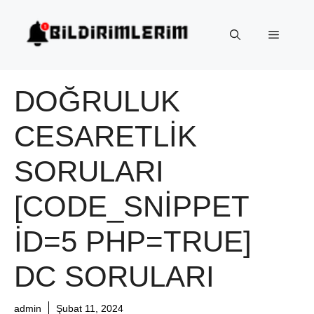
İçeriğe
atla
Menü
DOĞRULUK
CESARETLIK
SORULARI
[CODE_SNIPPET
ID=5 PHP=TRUE]
DC SORULARI
admin
Şubat 11, 2024