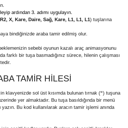
n.
leyip ardından 3. adımı uygulayın.
R2, X, Kare, Daire, Sağ, Kare, L1, L1, L1
) tuşlarına
aya bindiğinizde araba tamir edilmiş olur.
e beklemenizin sebebi oyunun kazalı araç animasyonunu
a farklı bir tuşa basmadığınız sürece, hilenin çalışması
tedir.
ABA TAMIR HILESI
çin klavyenizde sol üst kısımda bulunan tırnak (
“
) tuşuna
zerinde yer almaktadır. Bu tuşa basıldığında bir menü
yazın. Bu kod kullanılarak aracın tamir işlemi anında