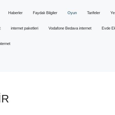
Haberler
Faydalı Bilgiler
Oyun
Tarifeler
Ye
t
internet paketleri
Vodafone Bedava internet
Evde Ek 
ternet
IR