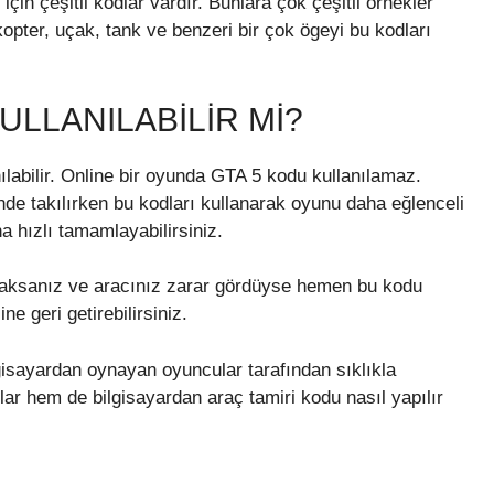
çin çeşitli kodlar vardır. Bunlara çok çeşitli örnekler
ikopter, uçak, tank ve benzeri bir çok ögeyi bu kodları
ULLANILABILIR MI?
labilir. Online bir oyunda GTA 5 kodu kullanılamaz.
e takılırken bu kodları kullanarak oyunu daha eğlenceli
a hızlı tamamlayabilirsiniz.
racaksanız ve aracınız zarar gördüyse hemen bu kodu
e geri getirebilirsiniz.
isayardan oynayan oyuncular tarafından sıklıkla
llar hem de bilgisayardan araç tamiri kodu nasıl yapılır