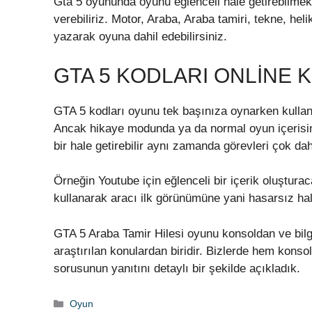
Gta 5 oyununda oyunu eğlenceli hale getirebilmek i
verebiliriz. Motor, Araba, Araba tamiri, tekne, hel
yazarak oyuna dahil edebilirsiniz.
GTA 5 KODLARI ONLINE K
GTA 5 kodları oyunu tek başınıza oynarken kullanı
Ancak hikaye modunda ya da normal oyun içerisind
bir hale getirebilir aynı zamanda görevleri çok dah
Örneğin Youtube için eğlenceli bir içerik oluştu
kullanarak aracı ilk görünümüne yani hasarsız halin
GTA 5 Araba Tamir Hilesi oyunu konsoldan ve bilg
araştırılan konulardan biridir. Bizlerde hem konso
sorusunun yanıtını detaylı bir şekilde açıkladık.
Kategoriler
Oyun