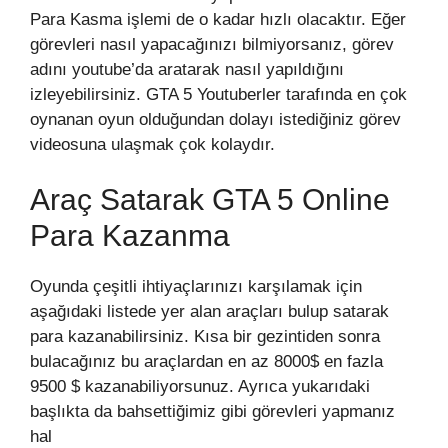
Para Kasma işlemi de o kadar hızlı olacaktır. Eğer
görevleri nasıl yapacağınızı bilmiyorsanız, görev
adını youtube’da aratarak nasıl yapıldığını
izleyebilirsiniz. GTA 5 Youtuberler tarafında en çok
oynanan oyun olduğundan dolayı istediğiniz görev
videosuna ulaşmak çok kolaydır.
Araç Satarak GTA 5 Online
Para Kazanma
Oyunda çeşitli ihtiyaçlarınızı karşılamak için
aşağıdaki listede yer alan araçları bulup satarak
para kazanabilirsiniz. Kısa bir gezintiden sonra
bulacağınız bu araçlardan en az 8000$ en fazla
9500 $ kazanabiliyorsunuz. Ayrıca yukarıdaki
başlıkta da bahsettiğimiz gibi görevleri yapmanız
hal