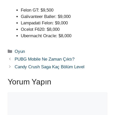
Felon GT: $9,500
Galivanteer Baller: $9,000
Lampadati Felon: $9,000
Ocelot F620: $8,000
Ubermacht Oracle: $8,000
Kategoriler
Oyun
PUBG Mobile Ne Zaman Çıktı?
Candy Crush Saga Kaç Bölüm Level
Yorum Yapın
Yorum