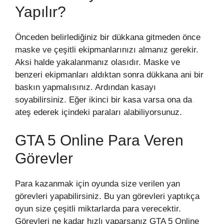
Yapılır?
Önceden belirlediğiniz bir dükkana gitmeden önce
maske ve çeşitli ekipmanlarınızı almanız gerekir.
Aksi halde yakalanmanız olasıdır. Maske ve
benzeri ekipmanları aldıktan sonra dükkana ani bir
baskın yapmalısınız. Ardından kasayı
soyabilirsiniz. Eğer ikinci bir kasa varsa ona da
ateş ederek içindeki paraları alabiliyorsunuz.
GTA 5 Online Para Veren
Görevler
Para kazanmak için oyunda size verilen yan
görevleri yapabilirsiniz. Bu yan görevleri yaptıkça
oyun size çeşitli miktarlarda para verecektir.
Görevleri ne kadar hızlı yaparsanız GTA 5 Online