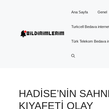
İçeriğe
atla
Ana Sayfa
Genel
Turkcell Bedava interne
Türk Telekom Bedava in
HADISE’NIN SAHN
KIYAFETI OLAY