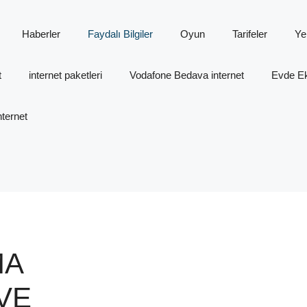
Haberler
Faydalı Bilgiler
Oyun
Tarifeler
Ye
t
internet paketleri
Vodafone Bedava internet
Evde Ek 
ternet
MA
VE