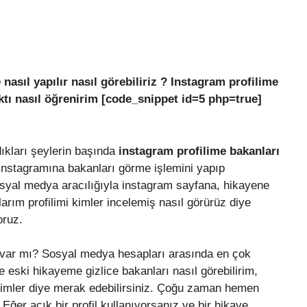
asıl yapılır nasıl görebiliriz ? Instagram profilime
ktı nasıl öğrenirim [code_snippet id=5 php=true]
ıkları şeylerin başında
instagram profilime bakanları
 instagramına bakanları görme işlemini yapıp
osyal medya aracılığıyla instagram sayfana, hikayene
arım profilimi kimler incelemiş nasıl görürüz diye
oruz.
var mı? Sosyal medya hesapları arasında en çok
 eski hikayeme gizlice bakanları nasıl görebilirim,
kimler diye merak edebilirsiniz. Çoğu zaman hemen
. Eğer açık bir profil kullanıyorsanız ve bir hikaye