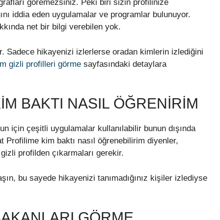
ğrafları göremezsiniz. Peki biri sizin profilinize
ğını iddia eden uygulamalar ve programlar bulunuyor.
kında net bir bilgi verebilen yok.
. Sadece hikayenizi izlerlerse oradan kimlerin izlediğini
m gizli profilleri görme
sayfasındaki detaylara
IM BAKTI NASIL ÖĞRENIRIM
n için çeşitli uygulamalar kullanılabilir bunun dışında
ofilime kim baktı nasıl öğrenebilirim diyenler,
izli profilden çıkarmaları gerekir.
aşın, bu sayede hikayenizi tanımadığınız kişiler izlediyse
BAKANLARI GÖRME