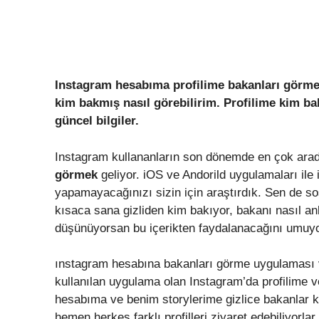
Instagram hesabıma profilime bakanları görme n
kim bakmış nasıl görebilirim. Profilime kim ba
güncel bilgiler.
Instagram kullananların son dönemde en çok arad
görmek
geliyor. iOS ve Andorild uygulamaları ile
yapamayacağınızı sizin için araştırdık. Sen de s
kısaca sana gizliden kim bakıyor, bakanı nasıl anl
düşünüyorsan bu içerikten faydalanacağını umuy
ınstagram hesabına bakanları görme uygulaması 
kullanılan uygulama olan Instagram’da profilime ve
hesabıma ve benim storylerime gizlice bakanlar 
hemen herkes farklı profilleri ziyaret edebiliyorlar