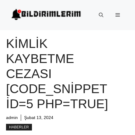
İçeriğe
atla
Menü
KIMLIK
KAYBETME
CEZASI
[CODE_SNIPPET
ID=5 PHP=TRUE]
admin
Şubat 13, 2024
HABERLER