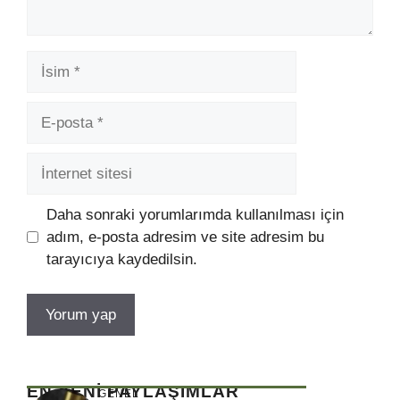
İsim
E-
posta
İnternet
sitesi
Daha sonraki yorumlarımda kullanılması için
adım, e-posta adresim ve site adresim bu
tarayıcıya kaydedilsin.
EN YENİ PAYLAŞIMLAR
GENEL