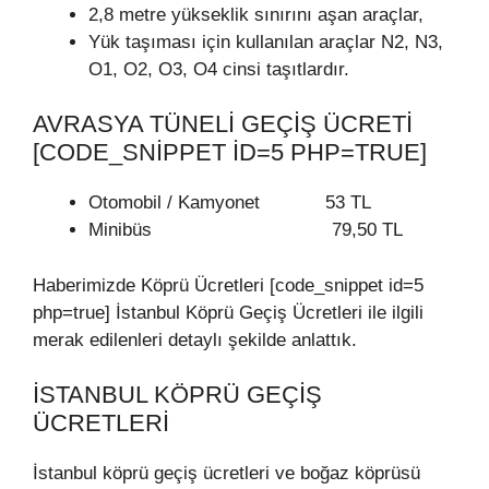
2,8 metre yükseklik sınırını aşan araçlar,
Yük taşıması için kullanılan araçlar N2, N3,
O1, O2, O3, O4 cinsi taşıtlardır.
AVRASYA TÜNELI GEÇIŞ ÜCRETI
[CODE_SNIPPET ID=5 PHP=TRUE]
Otomobil / Kamyonet 53 TL
Minibüs 79,50 TL
Haberimizde Köprü Ücretleri [code_snippet id=5
php=true] İstanbul Köprü Geçiş Ücretleri ile ilgili
merak edilenleri detaylı şekilde anlattık.
İSTANBUL KÖPRÜ GEÇIŞ
ÜCRETLERI
İstanbul köprü geçiş ücretleri ve boğaz köprüsü