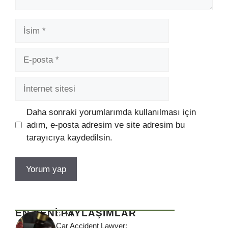
İsim
E-
posta
İnternet
sitesi
Daha sonraki yorumlarımda kullanılması için
adım, e-posta adresim ve site adresim bu
tarayıcıya kaydedilsin.
EN YENİ PAYLAŞIMLAR
GENEL
Car Accident Lawyer: