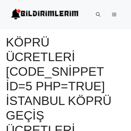
İçeriğe
atla
Menü
KÖPRÜ
ÜCRETLERI
[CODE_SNIPPET
ID=5 PHP=TRUE]
İSTANBUL KÖPRÜ
GEÇIŞ
ÜCRETLERI