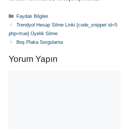
Kategoriler
Faydalı Bilgiler
Trendyol Hesap Silme Linki [code_snippet id=5
php=true] Üyelik Silme
Boş Plaka Sorgulama
Yorum Yapın
Yorum