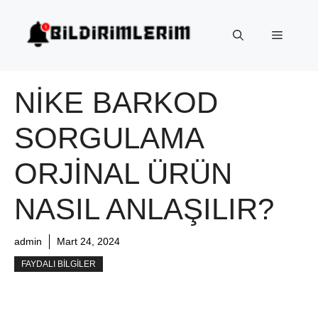
İçeriğe
atla
Menü
NIKE BARKOD
SORGULAMA
ORJINAL ÜRÜN
NASIL ANLAŞILIR?
admin
Mart 24, 2024
FAYDALI BILGILER