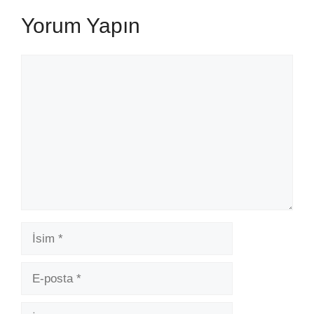
Yorum Yapın
Yorum
İsim
E-
posta
İnternet