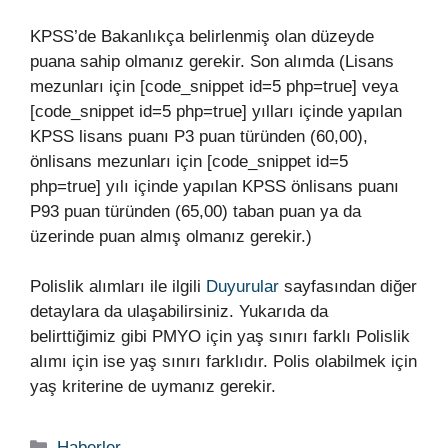
KPSS’de Bakanlıkça belirlenmiş olan düzeyde
puana sahip olmanız gerekir. Son alımda (Lisans
mezunları için [code_snippet id=5 php=true] veya
[code_snippet id=5 php=true] yılları içinde yapılan
KPSS lisans puanı P3 puan türünden (60,00),
önlisans mezunları için [code_snippet id=5
php=true] yılı içinde yapılan KPSS önlisans puanı
P93 puan türünden (65,00) taban puan ya da
üzerinde puan almış olmanız gerekir.)
Polislik alımları ile ilgili
Duyurular
sayfasından diğer
detaylara da ulaşabilirsiniz. Yukarıda da
belirttiğimiz gibi PMYO için yaş sınırı farklı Polislik
alımı için ise yaş sınırı farklıdır. Polis olabilmek için
yaş kriterine de uymanız gerekir.
Kategoriler
Haberler