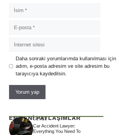
İsim
E-
posta
İnternet
sitesi
Daha sonraki yorumlarımda kullanılması için
adım, e-posta adresim ve site adresim bu
tarayıcıya kaydedilsin.
EN YENİ PAYLAŞIMLAR
GENEL
Car Accident Lawyer:
Everything You Need To