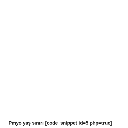
Pmyo yaş sınırı [code_snippet id=5 php=true]