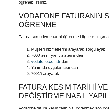
öğrenebilirsiniz.
VODAFONE FATURANIN S
ÖĞRENME
Fatura son ödeme tarihi öğrenme bilgilere ulaşmak i
Müşteri hizmetlerini arayarak sorgulayabili
7000 sesli yanıt sisteminden
vodafone.com.tr
‘den
Yanımda uygulamasından
7001’i arayarak
FATURA KESIM TARIHI VE
DEĞIŞTIRME NASIL YAPIL
Vodafone fatura kesin tarihinizi öğrenmek son ödeme