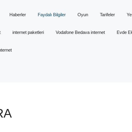
Haberler
Faydalı Bilgiler
Oyun
Tarifeler
Ye
t
internet paketleri
Vodafone Bedava internet
Evde Ek 
ternet
RA