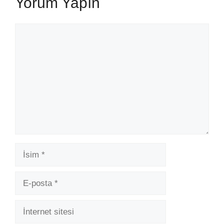
Yorum Yapın
Yorum
İsim
E-
posta
İnternet
sitesi