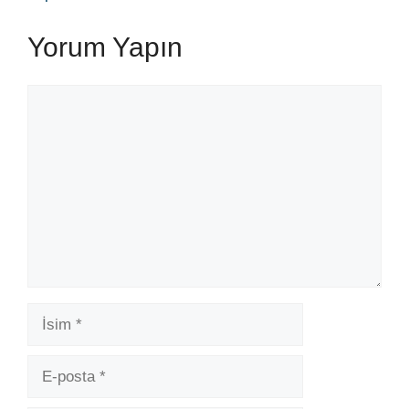
Yorum Yapın
Yorum
İsim
E-
posta