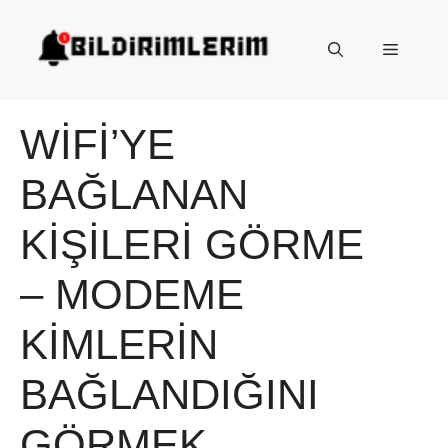
İçeriğe
atla
Menü
WIFI’YE
BAĞLANAN
KIŞILERI GÖRME
– MODEME
KIMLERIN
BAĞLANDIĞINI
GÖRMEK