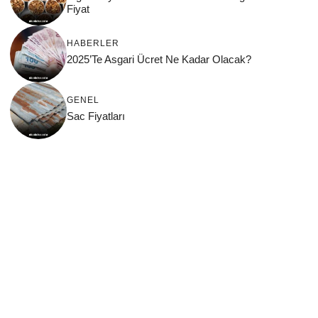
Fiyat
HABERLER
2025’Te Asgari Ücret Ne Kadar Olacak?
GENEL
Sac Fiyatları