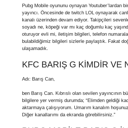
Pubg Mobile oyununu oynayan Youtuber’lardan biri
yayıncı. Öncesinde de twitch LOL oynayarak canlı
kanalı üzerinden devam ediyor. Takipçileri sevenl
soyadı ne, köpeği var mı kaç doğumlu kaç yaşında
oturuyor evli mi, iletişim bilgileri, telefon numara
bulabildiğimiz bilgileri sizlerle paylaştık. Fakat 
ulaşamadık.
KFC BARIŞ G KIMDIR VE 
Adı: Barış Can,
ben Barış Can. Kıbrıslı olan sevilen yayıncının bü
bilgilere yer vermiş durumda; “Elimden geldiği ka
aktarmaya çalışıyorum. Umarım kanalım hoşunu
Diğer kanallarımı da ekranda görebilirsiniz.”