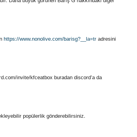
adır. Daha büyük görünen Barış G hakkındaki diğer
in
https://www.nonolive.com/barisg?__la=tr
adresini
rd.com/invite/kfceatbox buradan discord’a da
leyebilir popülerlik gönderebilirsiniz.