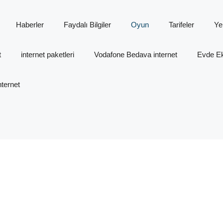
Haberler
Faydalı Bilgiler
Oyun
Tarifeler
Ye
t
internet paketleri
Vodafone Bedava internet
Evde Ek 
ternet