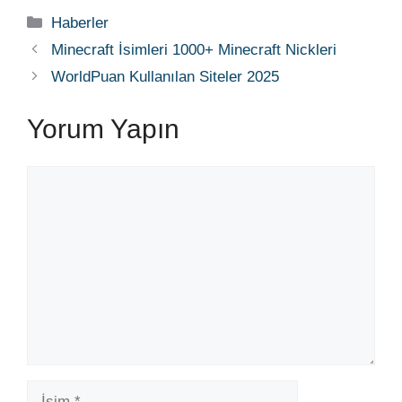
Kategoriler
Haberler
Minecraft İsimleri 1000+ Minecraft Nickleri
WorldPuan Kullanılan Siteler 2025
Yorum Yapın
Yorum
İsim