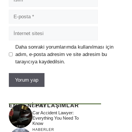
E-
posta
İnternet
sitesi
Daha sonraki yorumlarımda kullanılması için
adım, e-posta adresim ve site adresim bu
tarayıcıya kaydedilsin.
EN YENİ PAYLAŞIMLAR
GENEL
Car Accident Lawyer:
Everything You Need To
Know
HABERLER